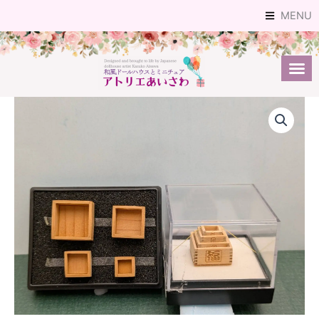
内
MENU
容
を
ス
キ
ッ
プ