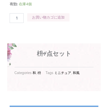
枡
有効:
在庫4個
4
点
お買い物カゴに追加
セ
ッ
ト
個
枡4点セット
Categories
和
,
枡
Tags
ミニチュア
,
和風