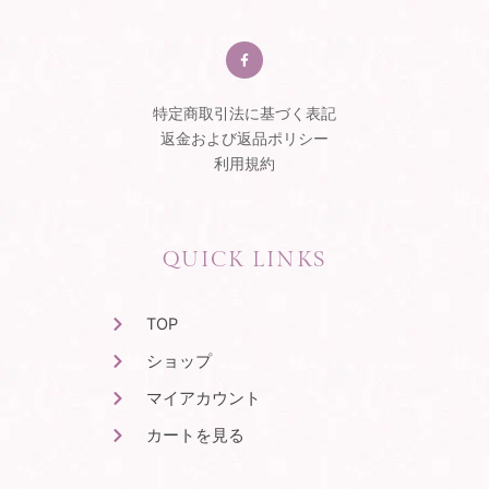
F
a
c
e
b
o
o
特定商取引法に基づく表記
k
-
返金および返品ポリシー
f
利用規約
QUICK LINKS
TOP
ショップ
マイアカウント
カートを見る