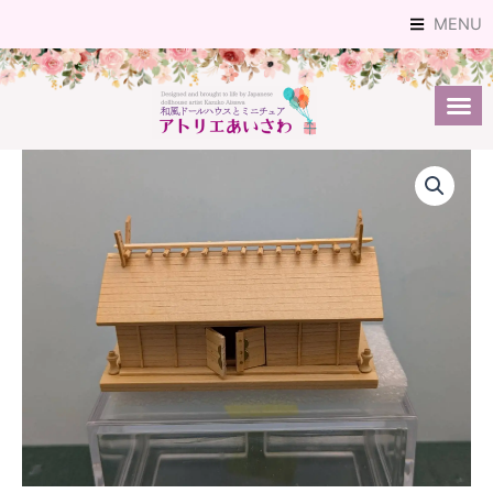
内
MENU
容
を
ス
キ
ッ
プ