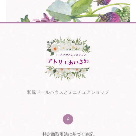
和風ドールハウスとミニチュアショップ
F
a
c
e
b
o
o
特定商取引法に基づく表記