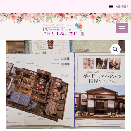
内
MENU
容
を
ス
キ
ッ
プ