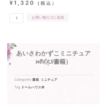
¥
1,320
(税込）
あ
お買い物カゴに追加
い
さ
わ
か
ず
こ
ミ
あいさわかずこミニチュア
ニ
チ
WORKS(書籍）
ュ
ア
WORKS(書
籍）
Categories
書籍
,
ミニチュア
個
Tag
ドールハウス本